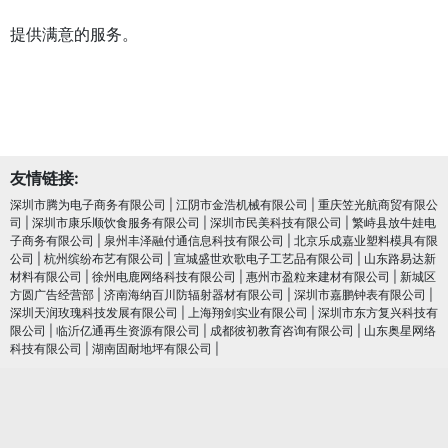
提供满意的服务。
友情链接:
深圳市腾为电子商务有限公司
|
江阴市金浩机械有限公司
|
重庆笠光航商贸有限公
司
|
深圳市康乐顺饮食服务有限公司
|
深圳市民美科技有限公司
|
繁峙县放牛娃电
子商务有限公司
|
泉州丰泽融付通信息科技有限公司
|
北京乐成嘉业塑料模具有限
公司
|
杭州缤纷布艺有限公司
|
宣城盛世欢歌电子工艺品有限公司
|
山东路易达新
材料有限公司
|
徐州电鹿网络科技有限公司
|
惠州市盈粒来建材有限公司
|
新城区
方圆广告经营部
|
济南海纳百川防辐射器材有限公司
|
深圳市嘉鹏钟表有限公司
|
深圳天润玫瑰科技发展有限公司
|
上海翔剑实业有限公司
|
深圳市东方复兴科技有
限公司
|
临沂亿通再生资源有限公司
|
成都彼初教育咨询有限公司
|
山东奥星网络
科技有限公司
|
湖南固耐地坪有限公司
|