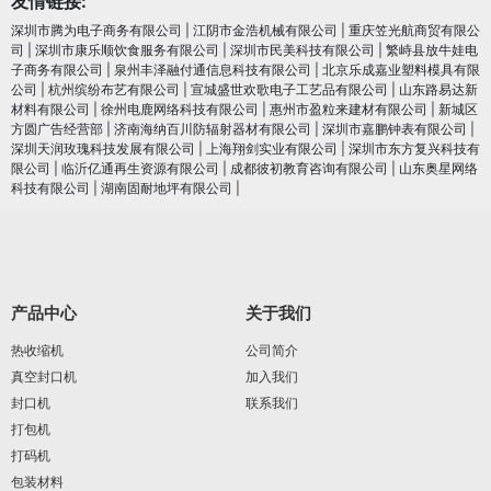
友情链接:
深圳市腾为电子商务有限公司
|
江阴市金浩机械有限公司
|
重庆笠光航商贸有限公
司
|
深圳市康乐顺饮食服务有限公司
|
深圳市民美科技有限公司
|
繁峙县放牛娃电
子商务有限公司
|
泉州丰泽融付通信息科技有限公司
|
北京乐成嘉业塑料模具有限
公司
|
杭州缤纷布艺有限公司
|
宣城盛世欢歌电子工艺品有限公司
|
山东路易达新
材料有限公司
|
徐州电鹿网络科技有限公司
|
惠州市盈粒来建材有限公司
|
新城区
方圆广告经营部
|
济南海纳百川防辐射器材有限公司
|
深圳市嘉鹏钟表有限公司
|
深圳天润玫瑰科技发展有限公司
|
上海翔剑实业有限公司
|
深圳市东方复兴科技有
限公司
|
临沂亿通再生资源有限公司
|
成都彼初教育咨询有限公司
|
山东奥星网络
科技有限公司
|
湖南固耐地坪有限公司
|
产品中心
关于我们
热收缩机
公司简介
真空封口机
加入我们
封口机
联系我们
打包机
打码机
包装材料