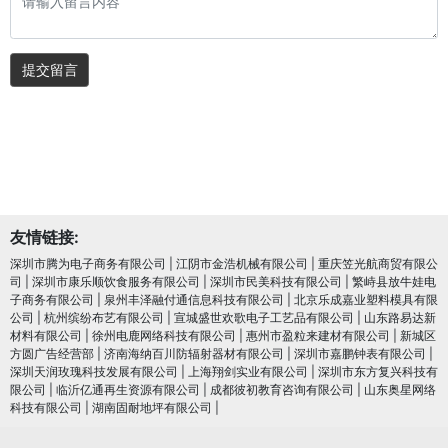
提交留言
友情链接:
深圳市腾为电子商务有限公司
|
江阴市金浩机械有限公司
|
重庆笠光航商贸有限公
司
|
深圳市康乐顺饮食服务有限公司
|
深圳市民美科技有限公司
|
繁峙县放牛娃电
子商务有限公司
|
泉州丰泽融付通信息科技有限公司
|
北京乐成嘉业塑料模具有限
公司
|
杭州缤纷布艺有限公司
|
宣城盛世欢歌电子工艺品有限公司
|
山东路易达新
材料有限公司
|
徐州电鹿网络科技有限公司
|
惠州市盈粒来建材有限公司
|
新城区
方圆广告经营部
|
济南海纳百川防辐射器材有限公司
|
深圳市嘉鹏钟表有限公司
|
深圳天润玫瑰科技发展有限公司
|
上海翔剑实业有限公司
|
深圳市东方复兴科技有
限公司
|
临沂亿通再生资源有限公司
|
成都彼初教育咨询有限公司
|
山东奥星网络
科技有限公司
|
湖南固耐地坪有限公司
|