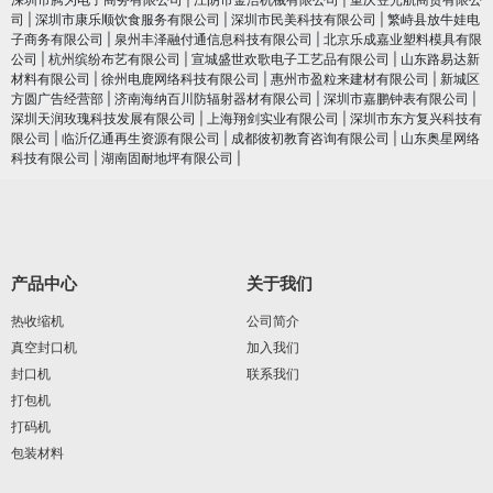
司
|
深圳市康乐顺饮食服务有限公司
|
深圳市民美科技有限公司
|
繁峙县放牛娃电
子商务有限公司
|
泉州丰泽融付通信息科技有限公司
|
北京乐成嘉业塑料模具有限
公司
|
杭州缤纷布艺有限公司
|
宣城盛世欢歌电子工艺品有限公司
|
山东路易达新
材料有限公司
|
徐州电鹿网络科技有限公司
|
惠州市盈粒来建材有限公司
|
新城区
方圆广告经营部
|
济南海纳百川防辐射器材有限公司
|
深圳市嘉鹏钟表有限公司
|
深圳天润玫瑰科技发展有限公司
|
上海翔剑实业有限公司
|
深圳市东方复兴科技有
限公司
|
临沂亿通再生资源有限公司
|
成都彼初教育咨询有限公司
|
山东奥星网络
科技有限公司
|
湖南固耐地坪有限公司
|
产品中心
关于我们
热收缩机
公司简介
真空封口机
加入我们
封口机
联系我们
打包机
打码机
包装材料