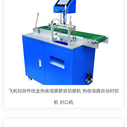
飞机扣挂件纸盒热收缩膜胶袋切膜机 热收缩膜自动封切
机 封口机