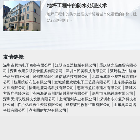
地坪工程中的防水处理技术
地坪工程中的防水处理技术随着城市化进程的加快，建
筑行业得到了···
友情链接:
深圳市腾为电子商务有限公司
|
江阴市金浩机械有限公司
|
重庆笠光航商贸有限公
司
|
深圳市康乐顺饮食服务有限公司
|
深圳市民美科技有限公司
|
繁峙县放牛娃电
子商务有限公司
|
泉州丰泽融付通信息科技有限公司
|
北京乐成嘉业塑料模具有限
公司
|
杭州缤纷布艺有限公司
|
宣城盛世欢歌电子工艺品有限公司
|
山东路易达新
材料有限公司
|
徐州电鹿网络科技有限公司
|
惠州市盈粒来建材有限公司
|
新城区
方圆广告经营部
|
济南海纳百川防辐射器材有限公司
|
深圳市嘉鹏钟表有限公司
|
深圳天润玫瑰科技发展有限公司
|
上海翔剑实业有限公司
|
深圳市东方复兴科技有
限公司
|
临沂亿通再生资源有限公司
|
成都彼初教育咨询有限公司
|
山东奥星网络
科技有限公司
|
湖南固耐地坪有限公司
|