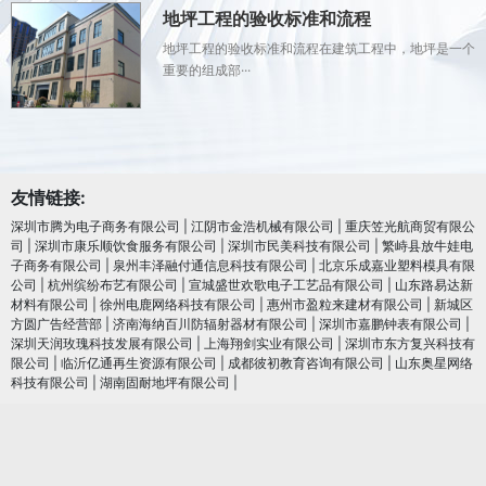
地坪工程的验收标准和流程
地坪工程的验收标准和流程在建筑工程中，地坪是一个
重要的组成部···
友情链接:
深圳市腾为电子商务有限公司
|
江阴市金浩机械有限公司
|
重庆笠光航商贸有限公
司
|
深圳市康乐顺饮食服务有限公司
|
深圳市民美科技有限公司
|
繁峙县放牛娃电
子商务有限公司
|
泉州丰泽融付通信息科技有限公司
|
北京乐成嘉业塑料模具有限
公司
|
杭州缤纷布艺有限公司
|
宣城盛世欢歌电子工艺品有限公司
|
山东路易达新
材料有限公司
|
徐州电鹿网络科技有限公司
|
惠州市盈粒来建材有限公司
|
新城区
方圆广告经营部
|
济南海纳百川防辐射器材有限公司
|
深圳市嘉鹏钟表有限公司
|
深圳天润玫瑰科技发展有限公司
|
上海翔剑实业有限公司
|
深圳市东方复兴科技有
限公司
|
临沂亿通再生资源有限公司
|
成都彼初教育咨询有限公司
|
山东奥星网络
科技有限公司
|
湖南固耐地坪有限公司
|