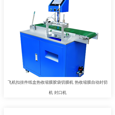
飞机扣挂件纸盒热收缩膜胶袋切膜机 热收缩膜自动封切
机 封口机