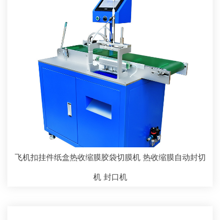
飞机扣挂件纸盒热收缩膜胶袋切膜机 热收缩膜自动封切
机 封口机