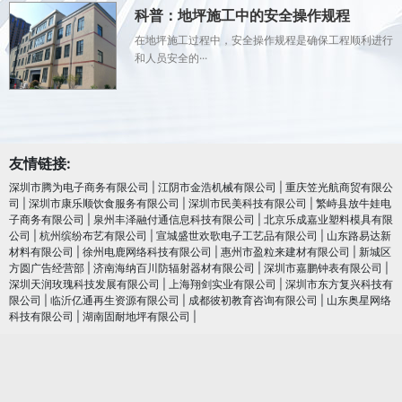
科普：地坪施工中的安全操作规程
在地坪施工过程中，安全操作规程是确保工程顺利进行
和人员安全的···
友情链接:
深圳市腾为电子商务有限公司
|
江阴市金浩机械有限公司
|
重庆笠光航商贸有限公
司
|
深圳市康乐顺饮食服务有限公司
|
深圳市民美科技有限公司
|
繁峙县放牛娃电
子商务有限公司
|
泉州丰泽融付通信息科技有限公司
|
北京乐成嘉业塑料模具有限
公司
|
杭州缤纷布艺有限公司
|
宣城盛世欢歌电子工艺品有限公司
|
山东路易达新
材料有限公司
|
徐州电鹿网络科技有限公司
|
惠州市盈粒来建材有限公司
|
新城区
方圆广告经营部
|
济南海纳百川防辐射器材有限公司
|
深圳市嘉鹏钟表有限公司
|
深圳天润玫瑰科技发展有限公司
|
上海翔剑实业有限公司
|
深圳市东方复兴科技有
限公司
|
临沂亿通再生资源有限公司
|
成都彼初教育咨询有限公司
|
山东奥星网络
科技有限公司
|
湖南固耐地坪有限公司
|