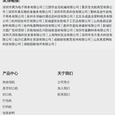
友情链接:
深圳市腾为电子商务有限公司
|
江阴市金浩机械有限公司
|
重庆笠光航商贸有限公
司
|
深圳市康乐顺饮食服务有限公司
|
深圳市民美科技有限公司
|
繁峙县放牛娃电
子商务有限公司
|
泉州丰泽融付通信息科技有限公司
|
北京乐成嘉业塑料模具有限
公司
|
杭州缤纷布艺有限公司
|
宣城盛世欢歌电子工艺品有限公司
|
山东路易达新
材料有限公司
|
徐州电鹿网络科技有限公司
|
惠州市盈粒来建材有限公司
|
新城区
方圆广告经营部
|
济南海纳百川防辐射器材有限公司
|
深圳市嘉鹏钟表有限公司
|
深圳天润玫瑰科技发展有限公司
|
上海翔剑实业有限公司
|
深圳市东方复兴科技有
限公司
|
临沂亿通再生资源有限公司
|
成都彼初教育咨询有限公司
|
山东奥星网络
科技有限公司
|
湖南固耐地坪有限公司
|
产品中心
关于我们
热收缩机
公司简介
真空封口机
加入我们
封口机
联系我们
打包机
打码机
包装材料