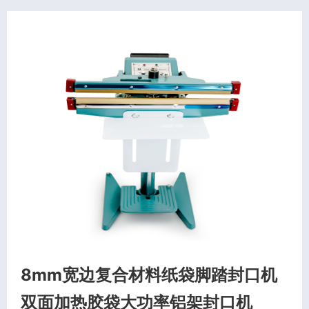
8mm宽边复合材料纸袋脚踏封口机
双面加热胶袋大功率铝架封口机