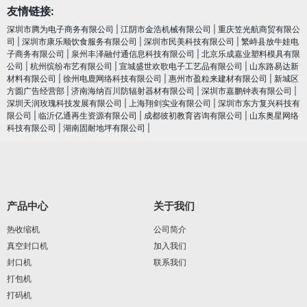
友情链接:
深圳市腾为电子商务有限公司
|
江阴市金浩机械有限公司
|
重庆笠光航商贸有限公
司
|
深圳市康乐顺饮食服务有限公司
|
深圳市民美科技有限公司
|
繁峙县放牛娃电
子商务有限公司
|
泉州丰泽融付通信息科技有限公司
|
北京乐成嘉业塑料模具有限
公司
|
杭州缤纷布艺有限公司
|
宣城盛世欢歌电子工艺品有限公司
|
山东路易达新
材料有限公司
|
徐州电鹿网络科技有限公司
|
惠州市盈粒来建材有限公司
|
新城区
方圆广告经营部
|
济南海纳百川防辐射器材有限公司
|
深圳市嘉鹏钟表有限公司
|
深圳天润玫瑰科技发展有限公司
|
上海翔剑实业有限公司
|
深圳市东方复兴科技有
限公司
|
临沂亿通再生资源有限公司
|
成都彼初教育咨询有限公司
|
山东奥星网络
科技有限公司
|
湖南固耐地坪有限公司
|
产品中心
关于我们
热收缩机
公司简介
真空封口机
加入我们
封口机
联系我们
打包机
打码机