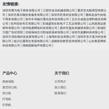
友情链接:
深圳市腾为电子商务有限公司
|
江阴市金浩机械有限公司
|
重庆笠光航商贸有限公
司
|
深圳市康乐顺饮食服务有限公司
|
深圳市民美科技有限公司
|
繁峙县放牛娃电
子商务有限公司
|
泉州丰泽融付通信息科技有限公司
|
北京乐成嘉业塑料模具有限
公司
|
杭州缤纷布艺有限公司
|
宣城盛世欢歌电子工艺品有限公司
|
山东路易达新
材料有限公司
|
徐州电鹿网络科技有限公司
|
惠州市盈粒来建材有限公司
|
新城区
方圆广告经营部
|
济南海纳百川防辐射器材有限公司
|
深圳市嘉鹏钟表有限公司
|
深圳天润玫瑰科技发展有限公司
|
上海翔剑实业有限公司
|
深圳市东方复兴科技有
限公司
|
临沂亿通再生资源有限公司
|
成都彼初教育咨询有限公司
|
山东奥星网络
科技有限公司
|
湖南固耐地坪有限公司
|
产品中心
关于我们
热收缩机
公司简介
真空封口机
加入我们
封口机
联系我们
打包机
打码机