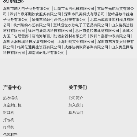
友情链接:
深圳市腾为电子商务有限公司
|
江阴市金浩机械有限公司
|
重庆笠光航商贸有限公
司
|
深圳市康乐顺饮食服务有限公司
|
深圳市民美科技有限公司
|
繁峙县放牛娃电
子商务有限公司
|
泉州丰泽融付通信息科技有限公司
|
北京乐成嘉业塑料模具有限
公司
|
杭州缤纷布艺有限公司
|
宣城盛世欢歌电子工艺品有限公司
|
山东路易达新
材料有限公司
|
徐州电鹿网络科技有限公司
|
惠州市盈粒来建材有限公司
|
新城区
方圆广告经营部
|
济南海纳百川防辐射器材有限公司
|
深圳市嘉鹏钟表有限公司
|
深圳天润玫瑰科技发展有限公司
|
上海翔剑实业有限公司
|
深圳市东方复兴科技有
限公司
|
临沂亿通再生资源有限公司
|
成都彼初教育咨询有限公司
|
山东奥星网络
科技有限公司
|
湖南固耐地坪有限公司
|
产品中心
关于我们
热收缩机
公司简介
真空封口机
加入我们
封口机
联系我们
打包机
打码机
包装材料