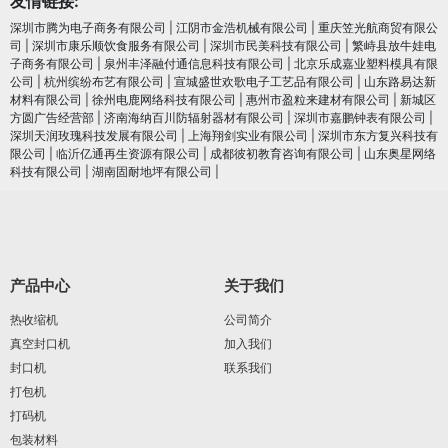
友情链接:
深圳市腾为电子商务有限公司
|
江阴市金浩机械有限公司
|
重庆笠光航商贸有限公
司
|
深圳市康乐顺饮食服务有限公司
|
深圳市民美科技有限公司
|
繁峙县放牛娃电
子商务有限公司
|
泉州丰泽融付通信息科技有限公司
|
北京乐成嘉业塑料模具有限
公司
|
杭州缤纷布艺有限公司
|
宣城盛世欢歌电子工艺品有限公司
|
山东路易达新
材料有限公司
|
徐州电鹿网络科技有限公司
|
惠州市盈粒来建材有限公司
|
新城区
方圆广告经营部
|
济南海纳百川防辐射器材有限公司
|
深圳市嘉鹏钟表有限公司
|
深圳天润玫瑰科技发展有限公司
|
上海翔剑实业有限公司
|
深圳市东方复兴科技有
限公司
|
临沂亿通再生资源有限公司
|
成都彼初教育咨询有限公司
|
山东奥星网络
科技有限公司
|
湖南固耐地坪有限公司
|
产品中心
关于我们
热收缩机
公司简介
真空封口机
加入我们
封口机
联系我们
打包机
打码机
包装材料