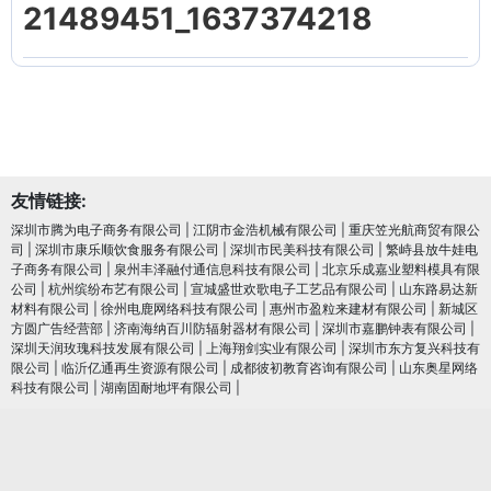
21489451_1637374218
友情链接:
深圳市腾为电子商务有限公司
|
江阴市金浩机械有限公司
|
重庆笠光航商贸有限公
司
|
深圳市康乐顺饮食服务有限公司
|
深圳市民美科技有限公司
|
繁峙县放牛娃电
子商务有限公司
|
泉州丰泽融付通信息科技有限公司
|
北京乐成嘉业塑料模具有限
公司
|
杭州缤纷布艺有限公司
|
宣城盛世欢歌电子工艺品有限公司
|
山东路易达新
材料有限公司
|
徐州电鹿网络科技有限公司
|
惠州市盈粒来建材有限公司
|
新城区
方圆广告经营部
|
济南海纳百川防辐射器材有限公司
|
深圳市嘉鹏钟表有限公司
|
深圳天润玫瑰科技发展有限公司
|
上海翔剑实业有限公司
|
深圳市东方复兴科技有
限公司
|
临沂亿通再生资源有限公司
|
成都彼初教育咨询有限公司
|
山东奥星网络
科技有限公司
|
湖南固耐地坪有限公司
|